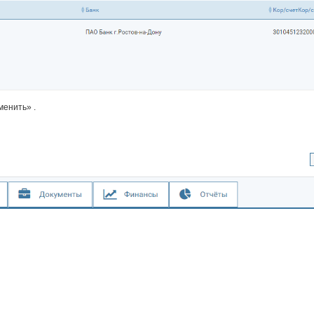
менить» .