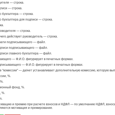
дителя — строка.
дписи — строка.
го бухгалтера — строка.
го бухгалтера для подписи — строка.
ка.
оводителя — строка.
чего действует руководитель — строка.
чати подписывающего — файл.
дписи подписывающего — файл.
писи главного бухгалтера — файл.
ающего — Ф.И.О. фигурирует в печатных формах.
дписывающего — Ф.И.О. фигурирует в печатных формах.
 "комиссии" — да/нет устанавливает дополнительную комиссию, которую вып
сии, %.
 %.
сионный фонд, %.
 %.
%.
тивацию и премию при расчете взносов и НДФЛ — по умолчанию НДФЛ, взнос
вляются мотивация и премирование.