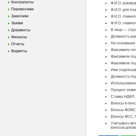
Контрагенты
Ф.И.О. руково
Перевозчики
Ф.И.О. для по
Заказчики
Ф.И.О. главно
Заявки
Ф.И.О. главно
В лице — стро
Документы
Должность рук
Финансы
На основании 
Отчеты
Факсимиле пе
Виджеты
Факсимиле по
Факсимиле под
Имя подписыв
Должность по
Использование
Процент комис
Ставка НДФЛ,
Взносы в пен
Взносы ФОМС,
Взносы ФСС, 
Учитывать мо
взносов доба