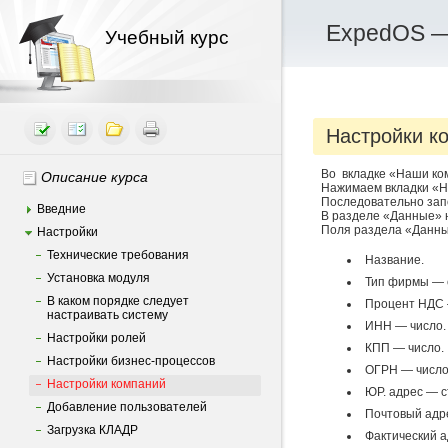
ExpedOS —
Учебный курс
Настройки к
Во вкладке «Наши ко
Описание курса
Нажимаем вкладки «Н
Последовательно зап
Введние
В разделе «Данные» 
Поля раздела «Данны
Настройки
Технические требования
Название.
Установка модуля
Тип фирмы — с
В каком порядке следует
Процент НДС
настраивать систему
ИНН — число.
Настройки ролей
КПП — число.
Настройки бизнес-процессов
ОГРН — число
Настройки компаний
ЮР. адрес — с
Добавление пользователей
Почтовый адре
Загрузка КЛАДР
Фактический а