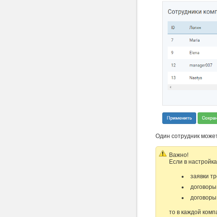
Один сотрудник может
Важно!
Если в настройк
заявки т
договоры
договоры
то в каждой ком