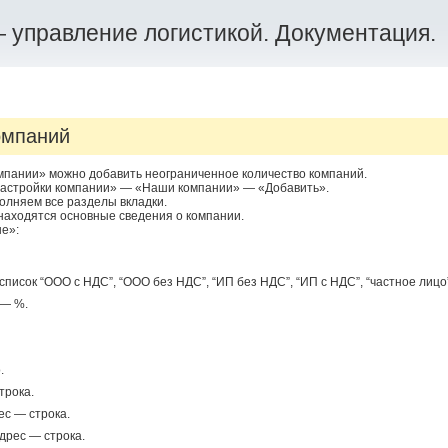
 управление логистикой. Документация.
омпаний
мпании» можно добавить неограниченное количество компаний.
астройки компании» — «Наши компании» — «Добавить».
олняем все разделы вкладки.
находятся основные сведения о компании.
е»:
писок “ООО с НДС”, “ООО без НДС”, “ИП без НДС”, “ИП с НДС”, “частное лицо”
 — %.
.
трока.
с — строка.
дрес — строка.