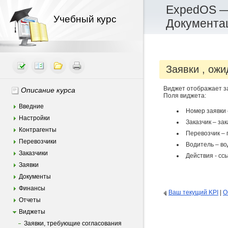
ExpedOS —
Учебный курс
Документа
Заявки , ож
Виджет отображает за
Описание курса
Поля виджета:
Введние
Номер заявки 
Настройки
Заказчик – зак
Контрагенты
Перевозчик – 
Перевозчики
Водитель – во
Заказчики
Действия - ссы
Заявки
Документы
Финансы
Ваш текущий KPI
|
О
Отчеты
Виджеты
Заявки, требующие согласования