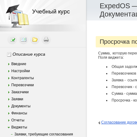
ExpedOS —
Учебный курс
Документа
Просрочка п
Сумма, которую пере
Описание курса
Поля виджета:
Введние
Общая задолж
Настройки
Перевозчиков 
Контрагенты
Заявка - ссылк
Перевозчики
Перевозчик - 
Заказчики
Сумма - сумма
Заявки
Просрочка - к
Документы
Финансы
Отчеты
Согласование догов
Виджеты
Заявки, требующие согласования