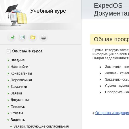
ExpedOS —
Учебный курс
Документа
Общая проср
Сумма, которую заказ
Описание курса
информация по всем 
Общая задолженность
Введние
Настройки
Заказчики - ко
Заявка - ссылк
Контрагенты
Заказчик - ссы
Перевозчики
Сумма - сумма
Заказчики
Просрочка - к
Заявки
Документы
Финансы
Отправка исходящих
Отчеты
Виджеты
Заявки, требующие согласования