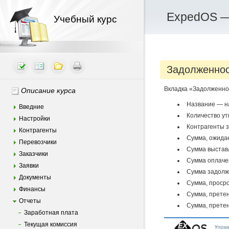
ExpedOS —
Учебный курс
Задолженнос
Вкладка «Задолженно
Описание курса
Название — на
Введние
Количество ут
Настройки
Контрагенты з
Контрагенты
Сумма, ожидае
Перевозчики
Сумма выставл
Заказчики
Сумма оплачен
Заявки
Сумма задолж
Документы
Сумма, просро
Финансы
Сумма, претен
Отчеты
Сумма, претен
Заработная плата
Текущая комиссия