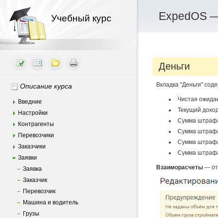
ExpedOS —
Учебный курс
Деньги
Вкладка "Деньги" сод
Описание курса
Чистая ожидае
Введние
Текущий дохо
Настройки
Сумма штрафа 
Контрагенты
Сумма штрафа 
Перевозчики
Сумма штрафа 
Заказчики
Сумма штрафа 
Заявки
Взаиморасчеты
— от
Заявка
Заказчик
Перевозчик
Машина и водитель
Грузы